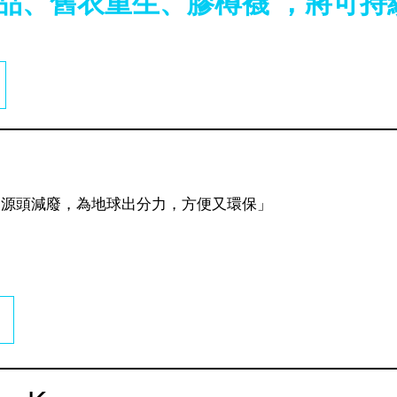
品、舊衣重生、膠樽襪 ，將可持
到源頭減廢，為地球出分力，方便又環保」