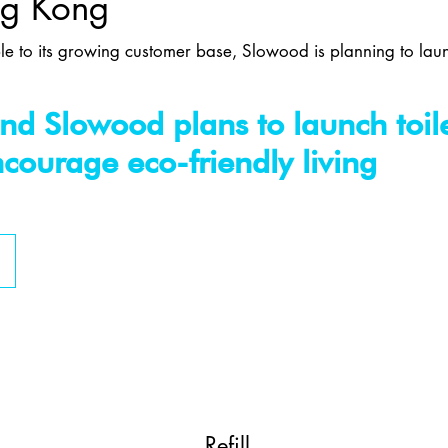
ng Kong
le to its growing customer base, Slowood is planning to launc
d Slowood plans to launch toiletr
courage eco-friendly living
Refill