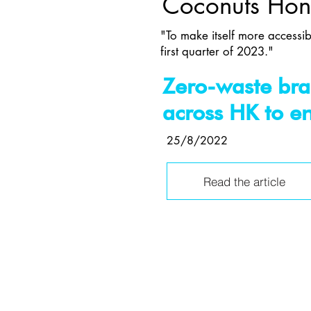
Coconuts Ho
"To make itself more accessib
first quarter of 2023."
Zero-waste bran
across HK to en
25/8/2022
Read the article